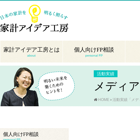
家計アイデア工房とは
個人向けFP相談
about
personal FP
活動実績
メディア
HOME
›
活動実績「メディ
個人向けFP相談
personal FP